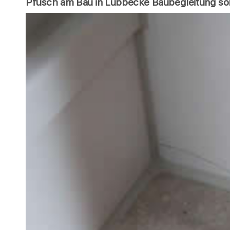
Pfusch am Bau in Lübbecke Baubegleitung soll