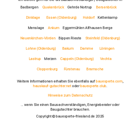
Badbergen
Quakenbrück
Gehrde Nortrup
Bersenbrück
Dinklage
Essen (Oldenburg)
Holdorf
Kettenkamp
Menslage
Ankum
Eggermühlen Alfhausen Berge
Neuenkirchen-Vörden
Bippen Rieste
Steinfeld (Oldenburg)
Lohne (Oldenburg)
Bakum
Damme
Löningen
Lastrup
Merzen
Cappeln (Oldenburg)
Vechta
Cloppenburg
Fürstenau
Bramsche
Weitere Informationen erhalten Sie ebenfalls auf
bauexperte.com
,
hauskauf-gutachter.net
oder
bauexperte.club
.
Hinweise zum Datenschutz
... wenn Sie einen Bausachverständigen, Energieberater oder
Baugutachter brauchen.
Copyright © bauexperte-friesland.de 2025