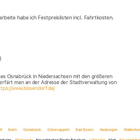
rbeite habe ich Festpreislisten incl. Fahrtkosten.
)
ses Osnabrück in Niedersachsen mit den größeren
erfärt man an der Adresse der Stadtverwaltung von
tps://www.bissendorf.de/
rf
Belm
Osnabrück
Ostercappeln
Bad Essen
Hasbergen
Wallenhor
ernheim
Stemwede
Neuenkirchen Rieste Brockum
Lübbecke
Marl
Neuenkirche