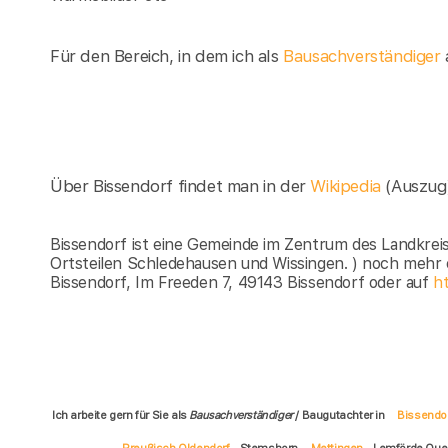
Für den Bereich, in dem ich als
Bausachverständiger
a
Über Bissendorf findet man in der
Wikipedia
(Auszug
Bissendorf ist eine Gemeinde im Zentrum des Landkrei
Ortsteilen Schledehausen und Wissingen. ) noch mehr 
Bissendorf, Im Freeden 7, 49143 Bissendorf oder auf
ht
Ich arbeite gern für Sie als
Bausachverständiger
/ Baugutachter in
Bissendo
Preußisch Oldendorf
Stemshorn
Mettingen
Lemförde Qu