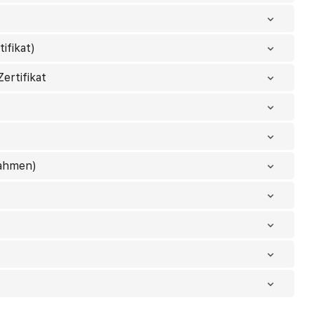
ifikat)
ertifikat
nahmen)