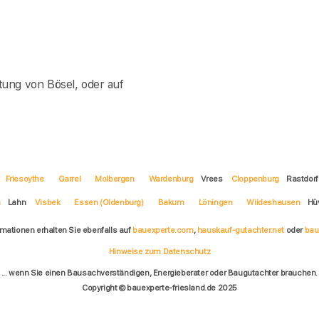
ung von Bösel, oder auf
Friesoythe
Garrel
Molbergen
Wardenburg
Vrees
Cloppenburg
Rastdor
n
Lahn
Visbek
Essen (Oldenburg)
Bakum
Löningen
Wildeshausen
Hü
rmationen erhalten Sie ebenfalls auf
bauexperte.com
,
hauskauf-gutachter.net
oder
bau
Hinweise zum Datenschutz
... wenn Sie einen Bausachverständigen, Energieberater oder Baugutachter brauchen.
Copyright © bauexperte-friesland.de 2025