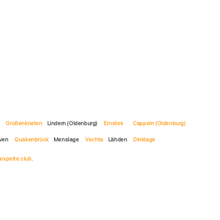
f
Großenkneten
Lindern (Oldenburg)
Emstek
Cappeln (Oldenburg)
ven
Quakenbrück
Menslage
Vechta
Lähden
Dinklage
experte.club
.