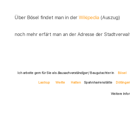
Über Bösel findet man in der
Wikipedia
(Auszug)
noch mehr erfärt man an der Adresse der Stadtverwalt
Ich arbeite gern für Sie als
Bausachverständiger
/ Baugutachter in
Bösel
Lastrup
Werlte
Hatten
Spahnharrenstätte
Dötlinge
Weitere Info