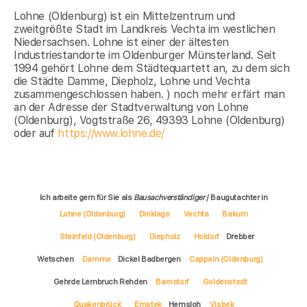
Lohne (Oldenburg) ist ein Mittelzentrum und
zweitgrößte Stadt im Landkreis Vechta im westlichen
Niedersachsen. Lohne ist einer der ältesten
Industriestandorte im Oldenburger Münsterland. Seit
1994 gehört Lohne dem Städtequartett an, zu dem sich
die Städte Damme, Diepholz, Lohne und Vechta
zusammengeschlossen haben. ) noch mehr erfärt man
an der Adresse der Stadtverwaltung von Lohne
(Oldenburg), Vogtstraße 26, 49393 Lohne (Oldenburg)
oder auf
https://www.lohne.de/
Ich arbeite gern für Sie als
Bausachverständiger
/ Baugutachter in
Lohne (Oldenburg)
Dinklage
Vechta
Bakum
Steinfeld (Oldenburg)
Diepholz
Holdorf
Drebber
Wetschen
Damme
Dickel Badbergen
Cappeln (Oldenburg)
Gehrde Lembruch Rehden
Barnstorf
Goldenstedt
Quakenbrück
Emstek
Hemsloh
Visbek