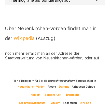
Thermografie als Sonderangebot
Über Neuenkirchen-Vörden findet man in
der
Wikipedia
(Auszug)
noch mehr erfärt man an der Adresse der
Stadtverwaltung von Neuenkirchen-Vörden, oder auf
Ich arbeite gern für Sie als
Bausachverständiger
/ Baugutachter in
Neuenkirchen-Vörden
Rieste
Damme
Alfhausen Gehrde
Holdorf
Bersenbrück
Bramsche
Steinfeld (Oldenburg)
Ankum
Badbergen
Dinklage