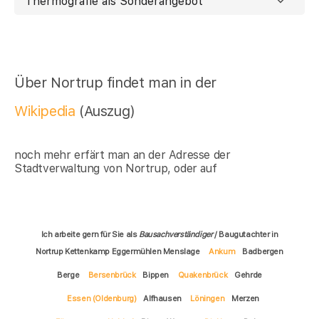
Thermografie als Sonderangebot
Über Nortrup findet man in der
Wikipedia
(Auszug)
noch mehr erfärt man an der Adresse der
Stadtverwaltung von Nortrup, oder auf
Ich arbeite gern für Sie als
Bausachverständiger
/ Baugutachter in
Nortrup Kettenkamp Eggermühlen Menslage
Ankum
Badbergen
Berge
Bersenbrück
Bippen
Quakenbrück
Gehrde
Essen (Oldenburg)
Alfhausen
Löningen
Merzen