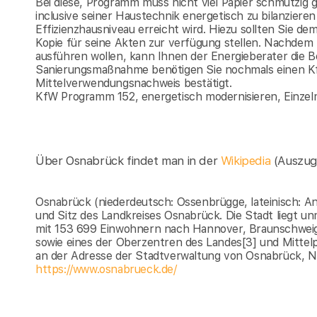
Bei diese, Programm muss nicht viel Papier schmutzig
inclusive seiner Haustechnik energetisch zu bilanzi
Effizienzhausniveau erreicht wird. Hiezu sollten Sie d
Kopie für seine Akten zur verfügung stellen. Nachde
ausführen wollen, kann Ihnen der Energieberater die 
Sanierungsmaßnahme benötigen Sie nochmals einen K
Mittelverwendungsnachweis bestätigt.
KfW Programm 152, energetisch modernisieren, Einze
Über Osnabrück findet man in der
Wikipedia
(Auszug
Osnabrück (niederdeutsch: Ossenbrügge, lateinisch: Ans
und Sitz des Landkreises Osnabrück. Die Stadt liegt un
mit 153 699 Einwohnern nach Hannover, Braunschweig 
sowie eines der Oberzentren des Landes[3] und Mitte
an der Adresse der Stadtverwaltung von Osnabrück, N
https://www.osnabrueck.de/