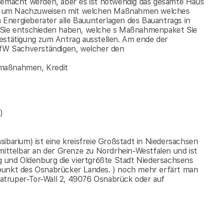
 gemacht werden, aber es ist notwendig das gesamte Haus
eren um Nachzuweisen mit welchen Maßnahmen welches
em Energieberater alle Bauunterlagen des Bauantrags in
m Sie entschieden haben, welche s Maßnahmenpaket Sie
Bestätigung zum Antrag ausstellen. Am ende der
fW Sachverständigen, welcher den
lmaßnahmen, Kredit
)
ibarium) ist eine kreisfreie Großstadt in Niedersachsen
mittelbar an der Grenze zu Nordrhein-Westfalen und ist
und Oldenburg die viertgrößte Stadt Niedersachsens
lpunkt des Osnabrücker Landes. ) noch mehr erfärt man
atruper-Tor-Wall 2, 49076 Osnabrück oder auf