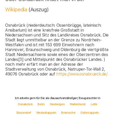
Wikipedia
(Auszug)
Osnabrück (niederdeutsch: Ossenbrügge, lateinisch:
Ansibarium) ist eine kreisfreie Großstadt in
Niedersachsen und Sitz des Landkreises Osnabrück. Die
Stadt liegt unmittelbar an der Grenze zu Nordrhein-
Westfalen und ist mit 153 699 Einwohnern nach
Hannover, Braunschweig und Oldenburg die viertgrößte
Stadt Niedersachsens sowie eines der Oberzentren des
Landes[3] und Mittelpunkt des Osnabrücker Landes. )
noch mehr erfärt man an der Adresse der
Stadtverwaltung von Osnabrück, Natruper-Tor-Wall 2,
49076 Osnabrück oder auf
https://www.osnabrueck.de/
Ich arbeite gern für Sie als
Bausachverständiger
/ Baugutachter in
Osnabrück
Belm
Hasbergen
Wallenhorst
Lotte
Bissendorf
Westerkappeln
Bramsche
Ostercappeln