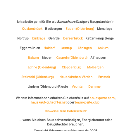
Ich arbeite gern für Sie als
Bausachverständiger
/ Baugutachter in
Quakenbrück
Badbergen
Essen (Oldenburg)
Menslage
Nortrup
Dinklage
Gehrde
Bersenbrück
Kettenkamp Berge
Eggermühlen
Holdorf
Lastrup
Löningen
Ankum
Bakum
Bippen
Cappeln (Oldenburg)
Alfhausen
Lohne (Oldenburg)
Cloppenburg
Molbergen
Steinfeld (Oldenburg)
Neuenkirchen-Vörden
Emstek
Lindern (Oldenburg) Rieste
Vechta
Damme
Weitere Informationen erhalten Sie ebenfalls auf
bauexperte.com
,
hauskauf-gutachter.net
oder
bauexperte.club
.
Hinweise zum Datenschutz
... wenn Sie einen Bausachverständigen, Energieberater oder
Baugutachter brauchen.
Copyright © bauexperte-friesland.de 2025