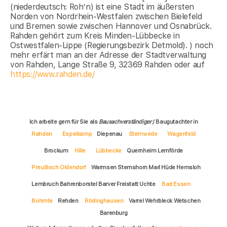
(niederdeutsch: Roh’n) ist eine Stadt im äußersten
Norden von Nordrhein-Westfalen zwischen Bielefeld
und Bremen sowie zwischen Hannover und Osnabrück.
Rahden gehört zum Kreis Minden-Lübbecke in
Ostwestfalen-Lippe (Regierungsbezirk Detmold). ) noch
mehr erfärt man an der Adresse der Stadtverwaltung
von Rahden, Lange Straße 9, 32369 Rahden oder auf
https://www.rahden.de/
Ich arbeite gern für Sie als
Bausachverständiger
/ Baugutachter in
Rahden
Espelkamp
Diepenau
Stemwede
Wagenfeld
Brockum
Hille
Lübbecke
Quernheim Lemförde
Preußisch Oldendorf
Warmsen Stemshorn Marl Hüde Hemsloh
Lembruch Bahrenborstel Barver Freistatt Uchte
Bad Essen
Bohmte
Rehden
Rödinghausen
Varrel Wehrbleck Wetschen
Barenburg