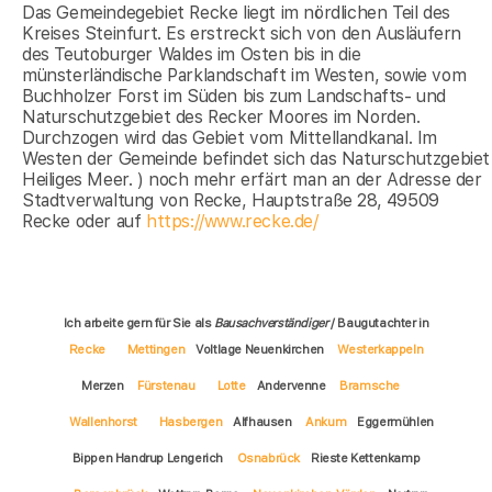
Das Gemeindegebiet Recke liegt im nördlichen Teil des
Kreises Steinfurt. Es erstreckt sich von den Ausläufern
des Teutoburger Waldes im Osten bis in die
münsterländische Parklandschaft im Westen, sowie vom
Buchholzer Forst im Süden bis zum Landschafts- und
Naturschutzgebiet des Recker Moores im Norden.
Durchzogen wird das Gebiet vom Mittellandkanal. Im
Westen der Gemeinde befindet sich das Naturschutzgebiet
Heiliges Meer. ) noch mehr erfärt man an der Adresse der
Stadtverwaltung von Recke, Hauptstraße 28, 49509
Recke oder auf
https://www.recke.de/
Ich arbeite gern für Sie als
Bausachverständiger
/ Baugutachter in
Recke
Mettingen
Voltlage Neuenkirchen
Westerkappeln
Merzen
Fürstenau
Lotte
Andervenne
Bramsche
Wallenhorst
Hasbergen
Alfhausen
Ankum
Eggermühlen
Bippen Handrup Lengerich
Osnabrück
Rieste Kettenkamp