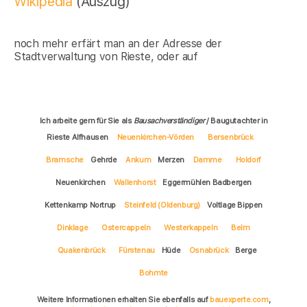
Wikipedia
(Auszug)
noch mehr erfärt man an der Adresse der
Stadtverwaltung von Rieste, oder auf
Ich arbeite gern für Sie als
Bausachverständiger
/ Baugutachter in
Rieste Alfhausen
Neuenkirchen-Vörden
Bersenbrück
Bramsche
Gehrde
Ankum
Merzen
Damme
Holdorf
Neuenkirchen
Wallenhorst
Eggermühlen Badbergen
Kettenkamp Nortrup
Steinfeld (Oldenburg)
Voltlage Bippen
Dinklage
Ostercappeln
Westerkappeln
Belm
Quakenbrück
Fürstenau
Hüde
Osnabrück
Berge
Bohmte
Weitere Informationen erhalten Sie ebenfalls auf
bauexperte.com
,