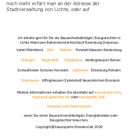
noch mehr erfärt man an der Adresse der
Stadtverwaltung von Uchte, oder auf
Ich arbeite gern für Sie als
Bausachverständiger
/ Baugutachter in
Uchte Warmsen Bahrenborstel Kirchdorf Barenburg Diepenau
Varrel Wehrbleck
Hille
Rahden
Freistatt Maasen Siedenburg
Sulingen
Wagenfeld
Espelkamp
Mellinghausen Barver
Schwaförden Scholen Hemsloh
Lübbecke
Ehrenburg Rehden
Stemwede
Affinghausen Eydelstedt Neuenkirchen Brockum
Weitere Informationen erhalten Sie ebenfalls auf
bauexperte.com
,
hauskauf-gutachter.net
oder
bauexperte.club
.
Hinweise zum Datenschutz
... wenn Sie einen Bausachverständigen, Energieberater oder
Baugutachter brauchen.
Copyright © bauexperte-friesland.de 2025