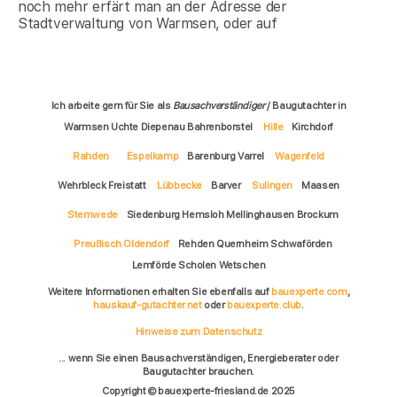
noch mehr erfärt man an der Adresse der
Stadtverwaltung von Warmsen, oder auf
Ich arbeite gern für Sie als
Bausachverständiger
/ Baugutachter in
Warmsen Uchte Diepenau Bahrenborstel
Hille
Kirchdorf
Rahden
Espelkamp
Barenburg Varrel
Wagenfeld
Wehrbleck Freistatt
Lübbecke
Barver
Sulingen
Maasen
Stemwede
Siedenburg Hemsloh Mellinghausen Brockum
Preußisch Oldendorf
Rehden Quernheim Schwaförden
Lemförde Scholen Wetschen
Weitere Informationen erhalten Sie ebenfalls auf
bauexperte.com
,
hauskauf-gutachter.net
oder
bauexperte.club
.
Hinweise zum Datenschutz
... wenn Sie einen Bausachverständigen, Energieberater oder
Baugutachter brauchen.
Copyright © bauexperte-friesland.de 2025