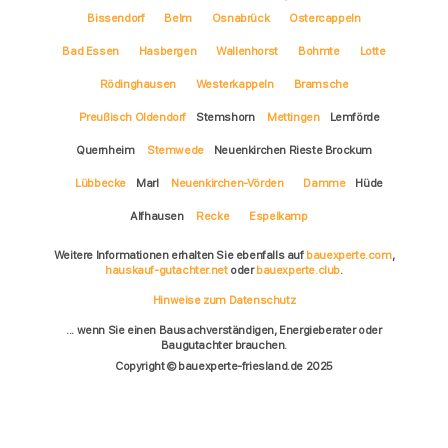
Bissendorf
Belm
Osnabrück
Ostercappeln
Bad Essen
Hasbergen
Wallenhorst
Bohmte
Lotte
Rödinghausen
Westerkappeln
Bramsche
Preußisch Oldendorf
Stemshorn
Mettingen
Lemförde
Quernheim
Stemwede
Neuenkirchen Rieste Brockum
Lübbecke
Marl
Neuenkirchen-Vörden
Damme
Hüde
Alfhausen
Recke
Espelkamp
Weitere Informationen erhalten Sie ebenfalls auf
bauexperte.com
,
hauskauf-gutachter.net
oder
bauexperte.club
.
Hinweise zum Datenschutz
... wenn Sie einen Bausachverständigen, Energieberater oder
Baugutachter brauchen.
Copyright © bauexperte-friesland.de 2025