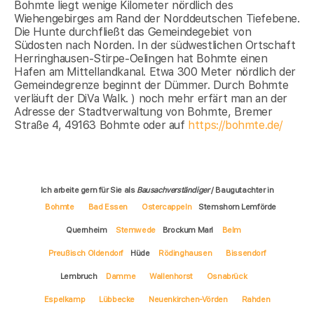
Bohmte liegt wenige Kilometer nördlich des
Wiehengebirges am Rand der Norddeutschen Tiefebene.
Die Hunte durchfließt das Gemeindegebiet von
Südosten nach Norden. In der südwestlichen Ortschaft
Herringhausen-Stirpe-Oelingen hat Bohmte einen
Hafen am Mittellandkanal. Etwa 300 Meter nördlich der
Gemeindegrenze beginnt der Dümmer. Durch Bohmte
verläuft der DiVa Walk. ) noch mehr erfärt man an der
Adresse der Stadtverwaltung von Bohmte, Bremer
Straße 4, 49163 Bohmte oder auf
https://bohmte.de/
Ich arbeite gern für Sie als
Bausachverständiger
/ Baugutachter in
Bohmte
Bad Essen
Ostercappeln
Stemshorn Lemförde
Quernheim
Stemwede
Brockum Marl
Belm
Preußisch Oldendorf
Hüde
Rödinghausen
Bissendorf
Lembruch
Damme
Wallenhorst
Osnabrück
Espelkamp
Lübbecke
Neuenkirchen-Vörden
Rahden