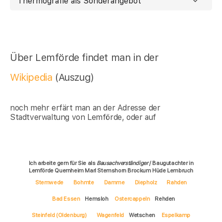
Thermografie als Sonderangebot
Über Lemförde findet man in der
Wikipedia
(Auszug)
noch mehr erfärt man an der Adresse der
Stadtverwaltung von Lemförde, oder auf
Ich arbeite gern für Sie als
Bausachverständiger
/ Baugutachter in
Lemförde Quernheim Marl Stemshorn Brockum Hüde Lembruch
Stemwede
Bohmte
Damme
Diepholz
Rahden
Bad Essen
Hemsloh
Ostercappeln
Rehden
Steinfeld (Oldenburg)
Wagenfeld
Wetschen
Espelkamp