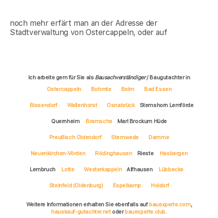
noch mehr erfärt man an der Adresse der
Stadtverwaltung von Ostercappeln, oder auf
Ich arbeite gern für Sie als
Bausachverständiger
/ Baugutachter in
Ostercappeln
Bohmte
Belm
Bad Essen
Bissendorf
Wallenhorst
Osnabrück
Stemshorn Lemförde
Quernheim
Bramsche
Marl Brockum Hüde
Preußisch Oldendorf
Stemwede
Damme
Neuenkirchen-Vörden
Rödinghausen
Rieste
Hasbergen
Lembruch
Lotte
Westerkappeln
Alfhausen
Lübbecke
Steinfeld (Oldenburg)
Espelkamp
Holdorf
Weitere Informationen erhalten Sie ebenfalls auf
bauexperte.com
,
hauskauf-gutachter.net
oder
bauexperte.club
.